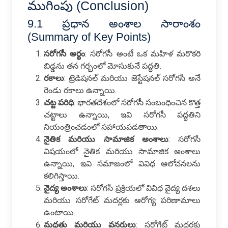
ముగింపు (Conclusion)
9.1 ప్రధాన అంశాల సారాంశం
(Summary of Key Points)
సరోగసీ అర్థం
: సరోగసీ అంటే ఒక మహిళ మరొకరి
బిడ్డను తన గర్భంలో మోసుకునే పద్ధతి.
రకాలు
: ట్రెడిషనల్ మరియు జెస్టేషనల్ సరోగసీ అనే
రెండు రకాలు ఉన్నాయి.
చట్ట పరిధి
: భారతదేశంలో సరోగసీ సంబంధించిన కొత్త
చట్టాలు ఉన్నాయి, ఇవి సరోగసీ పద్ధతిని
నియంత్రించడంలో సహాయపడతాయి.
నైతిక మరియు సామాజిక అంశాలు
: సరోగసీ
విషయంలో నైతిక మరియు సామాజిక అంశాలు
ఉన్నాయి, ఇవి సమాజంలో వివిధ ఆలోచనలను
కలిగిస్తాయి.
వైద్య అంశాలు
: సరోగసీ ప్రక్రియలో వివిధ వైద్య దశలు
మరియు సరోగేట్ మదర్లకు ఆరోగ్య పరిణామాలు
ఉంటాయి.
మద్దతు మరియు వనరులు
: సరోగేట్ మదర్లకు