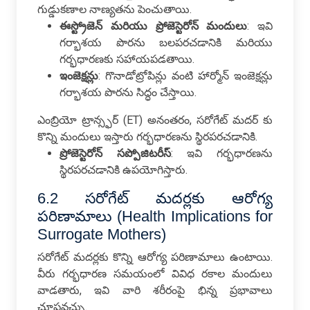
గుడ్డుకణాల నాణ్యతను పెంచుతాయి.
ఈస్ట్రోజెన్ మరియు ప్రోజెస్టెరోన్ మందులు
: ఇవి
గర్భాశయ పొరను బలపరచడానికి మరియు
గర్భధారణకు సహాయపడతాయి.
ఇంజెక్షన్లు
: గొనాడోట్రోపిన్లు వంటి హార్మోన్ ఇంజెక్షన్లు
గర్భాశయ పొరను సిద్ధం చేస్తాయి.
ఎంబ్రియో ట్రాన్స్ఫర్ (ET) అనంతరం, సరోగేట్ మదర్ కు
కొన్ని మందులు ఇస్తారు గర్భధారణను స్థిరపరచడానికి.
ప్రోజెస్టెరోన్ సప్పోజిటరీస్
: ఇవి గర్భధారణను
స్థిరపరచడానికి ఉపయోగిస్తారు.
6.2 సరోగేట్ మదర్లకు ఆరోగ్య
పరిణామాలు (Health Implications for
Surrogate Mothers)
సరోగేట్ మదర్లకు కొన్ని ఆరోగ్య పరిణామాలు ఉంటాయి.
వీరు గర్భధారణ సమయంలో వివిధ రకాల మందులు
వాడతారు, ఇవి వారి శరీరంపై భిన్న ప్రభావాలు
చూపవచ్చు.