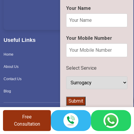
Your Name
Your Mobile Number
Useful Links
Home
About Us
Select Service
Contact Us
Blog
👨‍⚕️
Submit
Calculator
Free
Consultation
Period Fertility Calculator