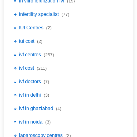
🔹 in vitro fertilization ivf
(15)
🔹 infertility specialist
(77)
🔹 IUI Centres
(2)
🔹 iui cost
(2)
🔹 ivf centres
(257)
🔹 ivf cost
(211)
🔹 ivf doctors
(7)
🔹 ivf in delhi
(3)
🔹 ivf in ghaziabad
(4)
🔹 ivf in noida
(3)
🔹 laparoscopy centres
(2)