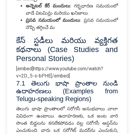
అన్నెటల్ కేర్ మందులు
: గర్భధారణ సమయంలో
వాడే విటమిన్లు మరియు ఖనిజాలు.
ప్రసవ సమయంలో మందులు
: ప్రసవ సమయంలో
నొప్పి తగ్గించే మ
కేస్ స్టడీలు మరియు వ్యక్తిగత
కథనాలు (Case Studies and
Personal Stories)
[embed]https://www.youtube.com/watch?
v=2D_5-s-bPHE[/embed]
7.1 తెలుగు భాషా ప్రాంతాల నుండి
ఉదాహరణలు (Examples from
Telugu-speaking Regions)
తెలుగు భాషా ప్రాంతాలలో సరోగసీ అనుభవాలు చాలా
వివిధంగా ఉంటాయి. ఉదాహరణకు, ఒక జంట వారి
సొంత బిడ్డలను కనలేకపోవడం వల్ల సరోగసీ ఆప్షన్‌ను
ఎంచుకుంది. వారు ఒక సరోగేట్ మదర్‌ను ఎంచుకుని,