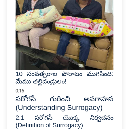
10 సంవత్సరాల పోరాటం ముగిసింది:
మేము తల్లిదండ్రులం!
0:16
సరోగసీ గురించి అవగాహన
(Understanding Surrogacy)
2.1 సరోగసీ యొక్క నిర్వచనం
(Definition of Surrogacy)