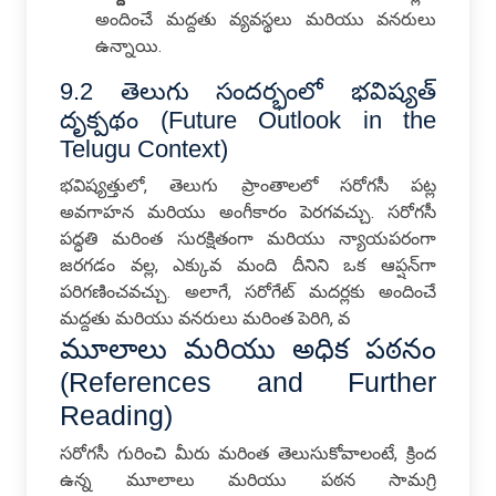
అందించే మద్దతు వ్యవస్థలు మరియు వనరులు
ఉన్నాయి.
9.2 తెలుగు సందర్భంలో భవిష్యత్
దృక్పథం (Future Outlook in the
Telugu Context)
భవిష్యత్తులో, తెలుగు ప్రాంతాలలో సరోగసీ పట్ల
అవగాహన మరియు అంగీకారం పెరగవచ్చు. సరోగసీ
పద్ధతి మరింత సురక్షితంగా మరియు న్యాయపరంగా
జరగడం వల్ల, ఎక్కువ మంది దీనిని ఒక ఆప్షన్‌గా
పరిగణించవచ్చు. అలాగే, సరోగేట్ మదర్లకు అందించే
మద్దతు మరియు వనరులు మరింత పెరిగి, వ
మూలాలు మరియు అధిక పఠనం
(References and Further
Reading)
సరోగసీ గురించి మీరు మరింత తెలుసుకోవాలంటే, క్రింద
ఉన్న మూలాలు మరియు పఠన సామగ్రి