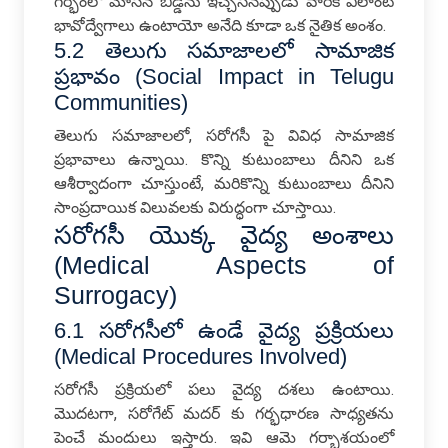
గర్భంలో మోసిన బిడ్డను ఇచ్చేసినప్పుడు వారికి ఎలాంటి
భావోద్వేగాలు ఉంటాయో అనేది కూడా ఒక నైతిక అంశం.
5.2 తెలుగు సమాజాలలో సామాజిక
ప్రభావం (Social Impact in Telugu
Communities)
తెలుగు సమాజాలలో, సరోగసీ పై వివిధ సామాజిక
ప్రభావాలు ఉన్నాయి. కొన్ని కుటుంబాలు దీనిని ఒక
ఆశీర్వాదంగా చూస్తుంటే, మరికొన్ని కుటుంబాలు దీనిని
సాంప్రదాయిక విలువలకు విరుద్ధంగా చూస్తాయి.
సరోగసీ యొక్క వైద్య అంశాలు
(Medical Aspects of
Surrogacy)
6.1 సరోగసీలో ఉండే వైద్య ప్రక్రియలు
(Medical Procedures Involved)
సరోగసీ ప్రక్రియలో పలు వైద్య దశలు ఉంటాయి.
మొదటగా, సరోగేట్ మదర్ కు గర్భధారణ సాధ్యతను
పెంచే మందులు ఇస్తారు. ఇవి ఆమె గర్భాశయంలో