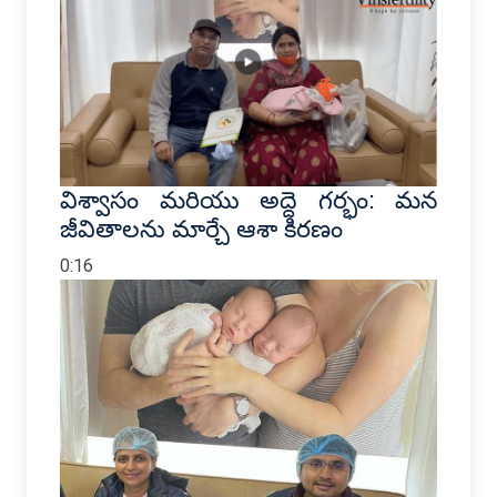
విశ్వాసం మరియు అద్దె గర్భం: మన
జీవితాలను మార్చే ఆశా కిరణం
0:16