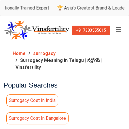
ined Expert
🏆 Asia's Greatest Brand & Leader Awards
🏅
+917303555015
Home
surrogacy
Surrogacy Meaning in Telugu | సర్రోగసీ |
Vinsfertility
Popular Searches
Surrogacy Cost In India
Surrogacy Cost In Bangalore