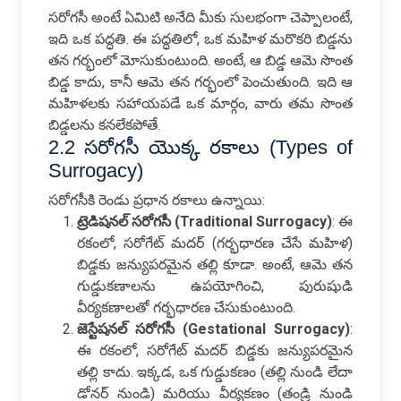
సరోగసీ అంటే ఏమిటి అనేది మీకు సులభంగా చెప్పాలంటే,
ఇది ఒక పద్ధతి. ఈ పద్ధతిలో, ఒక మహిళ మరొకరి బిడ్డను
తన గర్భంలో మోసుకుంటుంది. అంటే, ఆ బిడ్డ ఆమె సొంత
బిడ్డ కాదు, కానీ ఆమె తన గర్భంలో పెంచుతుంది. ఇది ఆ
మహిళలకు సహాయపడే ఒక మార్గం, వారు తమ సొంత
బిడ్డలను కనలేకపోతే.
2.2 సరోగసీ యొక్క రకాలు (Types of
Surrogacy)
సరోగసీకి రెండు ప్రధాన రకాలు ఉన్నాయి:
ట్రెడిషనల్ సరోగసీ (Traditional Surrogacy)
: ఈ
రకంలో, సరోగేట్ మదర్ (గర్భధారణ చేసే మహిళ)
బిడ్డకు జన్యుపరమైన తల్లి కూడా. అంటే, ఆమె తన
గుడ్డుకణాలను ఉపయోగించి, పురుషుడి
వీర్యకణాలతో గర్భధారణ చేసుకుంటుంది.
జెస్టేషనల్ సరోగసీ (Gestational Surrogacy)
:
ఈ రకంలో, సరోగేట్ మదర్ బిడ్డకు జన్యుపరమైన
తల్లి కాదు. ఇక్కడ, ఒక గుడ్డుకణం (తల్లి నుండి లేదా
డోనర్ నుండి) మరియు వీర్యకణం (తండ్రి నుండి