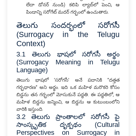
లేదా డోనర్ నుండి) కలిపి ల్యాబ్‌లో పెంచి, ఆ
పిండాన్ని సరోగేట్ మదర్ గర్భంలో ఉంచుతారు.
తెలుగు సందర్భంలో సరోగసీ
(Surrogacy in the Telugu
Context)
3.1 తెలుగు భాషలో సరోగసీ అర్థం
(Surrogacy Meaning in Telugu
Language)
తెలుగు భాషలో 'సరోగసీ' అనే పదానికి "దత్తత
గర్భధారణ" అని అర్థం. ఇది ఒక మహిళ మరొకరి కోసం
బిడ్డను తన గర్భంలో మోసుకునే పద్ధతి. ఈ పద్ధతిలో, ఆ
మహిళ బిడ్డను జన్మించి, ఆ బిడ్డను ఆ కుటుంబంలోని
వారికి ఇస్తుంది.
3.2 తెలుగు ప్రాంతాలలో సరోగసీ పై
సాంస్కృతిక దృక్పథం (Cultural
Perspectives on Surrogacy in