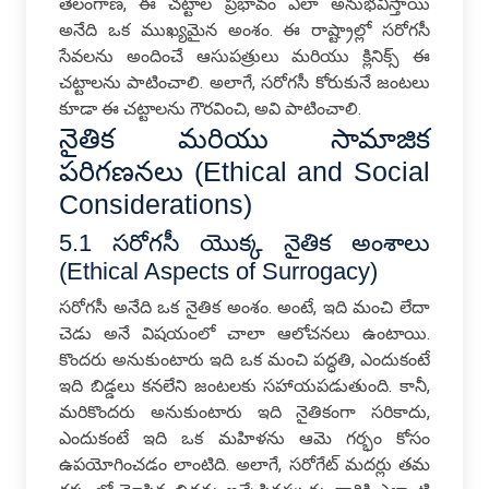
తెలంగాణ, ఈ చట్టాల ప్రభావం ఎలా అనుభవిస్తాయి
అనేది ఒక ముఖ్యమైన అంశం. ఈ రాష్ట్రాల్లో సరోగసీ
సేవలను అందించే ఆసుపత్రులు మరియు క్లినిక్స్ ఈ
చట్టాలను పాటించాలి. అలాగే, సరోగసీ కోరుకునే జంటలు
కూడా ఈ చట్టాలను గౌరవించి, అవి పాటించాలి.
నైతిక మరియు సామాజిక
పరిగణనలు (Ethical and Social
Considerations)
5.1 సరోగసీ యొక్క నైతిక అంశాలు
(Ethical Aspects of Surrogacy)
సరోగసీ అనేది ఒక నైతిక అంశం. అంటే, ఇది మంచి లేదా
చెడు అనే విషయంలో చాలా ఆలోచనలు ఉంటాయి.
కొందరు అనుకుంటారు ఇది ఒక మంచి పద్ధతి, ఎందుకంటే
ఇది బిడ్డలు కనలేని జంటలకు సహాయపడుతుంది. కానీ,
మరికొందరు అనుకుంటారు ఇది నైతికంగా సరికాదు,
ఎందుకంటే ఇది ఒక మహిళను ఆమె గర్భం కోసం
ఉపయోగించడం లాంటిది. అలాగే, సరోగేట్ మదర్లు తమ