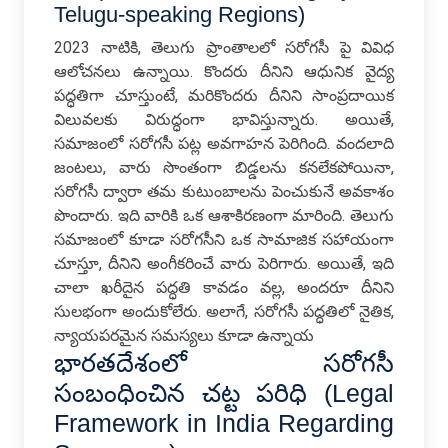
Telugu-speaking Regions)
2023 నాటికి, తెలుగు ప్రాంతాలలో సరోగసీ పై వివిధ
ఆలోచనలు ఉన్నాయి. కొందరు దీనిని ఆధునిక వైద్య
పద్ధతిగా చూస్తుంటే, మరికొందరు దీనిని సాంప్రదాయిక
విలువలకు విరుద్ధంగా భావిస్తున్నారు. అయితే,
సమాజంలో సరోగసీ పట్ల అవగాహన పెరిగింది. వందలాది
జంటలు, వారు సొంతంగా బిడ్డలను కనలేకపోయినా,
సరోగసీ ద్వారా తమ కుటుంబాలను పెంచుకునే అవకాశం
పొందారు. ఇది వారికి ఒక ఆశాకిరణంగా మారింది. తెలుగు
సమాజంలో కూడా సరోగసీని ఒక సామాజిక సహాయంగా
చూస్తూ, దీనిని అంగీకరించే వారు పెరిగారు. అయితే, ఇది
చాలా ఖరీదైన పద్ధతి కావడం వల్ల, అందరూ దీనిని
సులభంగా అందుకోలేరు. అలాగే, సరోగసీ పద్ధతిలో నైతిక,
న్యాయపరమైన సమస్యలు కూడా ఉన్నాయ
భారతదేశంలో సరోగసీ
సంబంధించిన చట్ట పరిధి (Legal
Framework in India Regarding