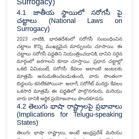
Surrogacy)
4.1 జాతీయ స్థాయిలో సరోగసీ పై
చట్టాలు (National Laws on
Surrogacy)
2023 నాటికి, భారతదేశంలో సరోగసీ సంబంధించిన
చట్టాలు కొన్ని ముఖ్యమైన మార్పులను చూసాయి. ఈ
చట్టాలు సరోగసీ పద్ధతిని నియంత్రించడానికి, దానిని సరైన
మార్గంలో జరగాలని కూడా చూస్తాయి. ప్రధాన చట్టాల్లో
ఒకటి ఏమిటంటే, సరోగసీ కేవలం అలాంటి జంటలకు
మాత్రమే అనుమతించబడుతుంది, వారు సొంతంగా
బిడ్డలను కనలేకపోయినా. అలాగే, సరోగేట్ మదర్లు కేవలం
ఒకసారి మాత్రమే ఈ పద్ధతిలో పాల్గొనగలరు, మరియు
వారు దానికి ఆర్థిక ప్రయోజనాలు పొందకూడదు.
4.2 తెలుగు భాషా రాష్ట్రాలపై ప్రభావాలు
(Implications for Telugu-speaking
States)
తెలుగు భాషా రాష్ట్రాలు, అంటే ఆంధ్రప్రదేశ్ మరియు