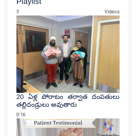
Playlist
3 Videos
20 ఏళ్ల పోరాటం తర్వాత దంపతులు
తల్లిదండ్రులు అవుతారు
0:16