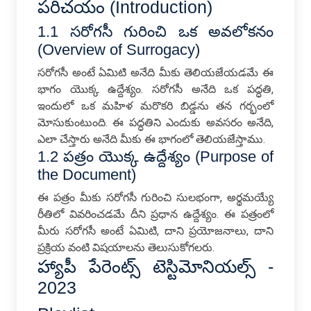
పరిచయం (Introduction)
1.1 సరోగసీ గురించి ఒక అవలోకనం
(Overview of Surrogacy)
సరోగసీ అంటే ఏమిటి అనేది మీకు తెలియజేయడమే ఈ
భాగం యొక్క ఉద్దేశ్యం. సరోగసీ అనేది ఒక పద్ధతి,
ఇందులో ఒక మహిళ మరొకరి బిడ్డను తన గర్భంలో
మోసుకుంటుంది. ఈ పద్ధతిని ఎందుకు అవసరం అనేది,
ఎలా చేస్తారు అనేది మీకు ఈ భాగంలో తెలియజేస్తాము.
1.2 పత్రం యొక్క ఉద్దేశ్యం (Purpose of
the Document)
ఈ పత్రం మీకు సరోగసీ గురించి సులభంగా, అర్థమయ్యే
రీతిలో వివరించడమే దీని ప్రధాన ఉద్దేశ్యం. ఈ పత్రంలో
మీరు సరోగసీ అంటే ఏమిటి, దాని ప్రయోజనాలు, దాని
ప్రక్రియ వంటి విషయాలను తెలుసుకోగలరు.
హ్యాపీ పేరెంట్స్ టెస్టిమోనియల్స్ -
2023