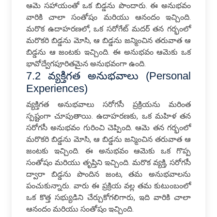
ఆమె సహాయంతో ఒక బిడ్డను పొందారు. ఈ అనుభవం
వారికి చాలా సంతోషం మరియు ఆనందం ఇచ్చింది.
మరొక ఉదాహరణలో, ఒక సరోగేట్ మదర్ తన గర్భంలో
మరొకరి బిడ్డను మోసి, ఆ బిడ్డను జన్మించిన తరువాత ఆ
బిడ్డను ఆ జంటకు ఇచ్చింది. ఈ అనుభవం ఆమెకు ఒక
భావోద్వేగపూరితమైన అనుభవంగా ఉంది.
7.2 వ్యక్తిగత అనుభవాలు (Personal
Experiences)
వ్యక్తిగత అనుభవాలు సరోగసీ ప్రక్రియను మరింత
స్పష్టంగా చూపుతాయి. ఉదాహరణకు, ఒక మహిళ తన
సరోగసీ అనుభవం గురించి చెప్పింది. ఆమె తన గర్భంలో
మరొకరి బిడ్డను మోసి, ఆ బిడ్డను జన్మించిన తరువాత ఆ
జంటకు ఇచ్చింది. ఈ అనుభవం ఆమెకు ఒక గొప్ప
సంతోషం మరియు తృప్తిని ఇచ్చింది. మరొక వ్యక్తి, సరోగసీ
ద్వారా బిడ్డను పొందిన జంట, తమ అనుభవాలను
పంచుకున్నారు. వారు ఈ ప్రక్రియ వల్ల తమ కుటుంబంలో
ఒక కొత్త సభ్యుడిని చేర్చుకోగలిగారు, ఇది వారికి చాలా
ఆనందం మరియు సంతోషం ఇచ్చింది.