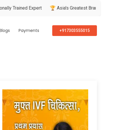
ed Expert
🏆 Asia's Greatest Brand & Leader Awards
🏅 P
Blogs
Payments
+917303555015