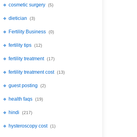
🔹 cosmetic surgery
(5)
🔹 dietician
(3)
🔹 Fertility Business
(0)
🔹 fertility tips
(12)
🔹 fertility treatment
(17)
🔹 fertility treatment cost
(13)
🔹 guest posting
(2)
🔹 health faqs
(19)
🔹 hindi
(217)
🔹 hysteroscopy cost
(1)