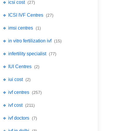
🔹 icsi cost
(27)
🔹 ICSI IVF Centres
(27)
🔹 imsi centres
(1)
🔹 in vitro fertilization ivf
(15)
🔹 infertility specialist
(77)
🔹 IUI Centres
(2)
🔹 iui cost
(2)
🔹 ivf centres
(257)
🔹 ivf cost
(211)
🔹 ivf doctors
(7)
🔹 ivf in delhi