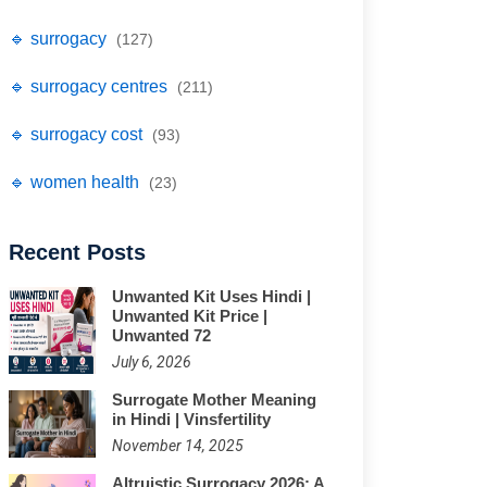
🔹 surrogacy
(127)
🔹 surrogacy centres
(211)
🔹 surrogacy cost
(93)
🔹 women health
(23)
Recent Posts
Unwanted Kit Uses Hindi |
Unwanted Kit Price |
Unwanted 72
July 6, 2026
Surrogate Mother Meaning
in Hindi | Vinsfertility
November 14, 2025
Altruistic Surrogacy 2026: A