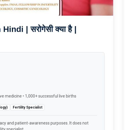
di | सरोगेसी क्या है |
ve medicine • 1,000+ successful live births
logy)
Fertility Specialist
racy and patient-awareness purposes. It does not
ity specialist.