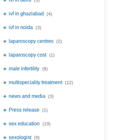
(3)
🔹 ivf in ghaziabad
(4)
🔹 ivf in noida
(3)
🔹 laparoscopy centres
(2)
🔹 laparoscopy cost
(1)
🔹 male infertility
(8)
🔹 multispeciality treatment
(12)
🔹 news and media
(3)
🔹 Press release
(1)
🔹 sex education
(19)
🔹 sexologist
(9)