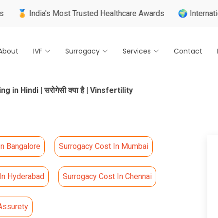
ia's Most Trusted Healthcare Awards
🌍 Internationally Train
About
IVF
Surrogacy
Services
Contact
n Hindi | सरोगेसी क्या है | Vinsfertility
In Bangalore
Surrogacy Cost In Mumbai
 In Hyderabad
Surrogacy Cost In Chennai
Assurety