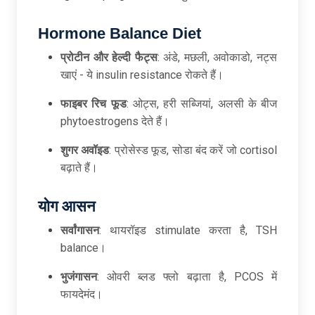
Hormone Balance Diet
प्रोटीन
और
हेल्दी
फैट्स
: अंडे, मछली, अवोकाडो, नट्स
खाएं - ये insulin resistance रोकते हैं।
फाइबर
रिच
फूड
: ओट्स, हरी सब्जियां, अलसी के बीज
phytoestrogens देते हैं।
शुगर
अवॉइड
: प्रोसेस्ड फूड, सोडा बंद करें जो cortisol
बढ़ाते हैं।
योग
आसन
सर्वांगासन
: थायरॉइड stimulate करता है, TSH
balance।
भुजंगासन
: ओवरी ब्लड फ्लो बढ़ाता है, PCOS में
फायदेमंद।