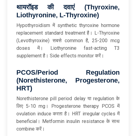
थायरॉइड
की
दवाएं (Thyroxine,
Liothyronine, L-Thyroxine)
Hypothyroidism में synthetic thyroxine hormone
replacement standard treatment है। L-Thyroxine
(Levothyroxine) सबसे common है, 25-200 mcg
doses में। Liothyronine fast-acting T3
supplement है। Side effects monitor करें।
PCOS/Period Regulation
(Norethisterone, Progesterone,
HRT)
Norethisterone pill period delay या regulation के
लिए 5-10 mg। Progesterone therapy PCOS में
ovulation induce करता है। HRT irregular cycles में
beneficial। Metformin insulin resistance के साथ
combine करें।