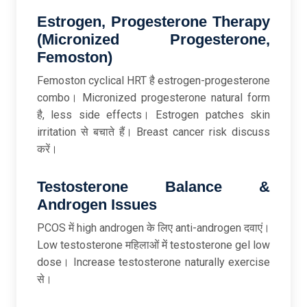
Estrogen, Progesterone Therapy
(Micronized Progesterone,
Femoston)
Femoston cyclical HRT है estrogen-progesterone
combo। Micronized progesterone natural form
है, less side effects। Estrogen patches skin
irritation से बचाते हैं। Breast cancer risk discuss
करें।
Testosterone Balance &
Androgen Issues
PCOS में high androgen के लिए anti-androgen दवाएं।
Low testosterone महिलाओं में testosterone gel low
dose। Increase testosterone naturally exercise
से।