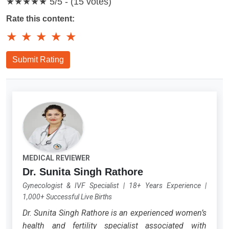
★★★★★
5/5 - (15 votes)
Rate this content:
★
★
★
★
★
Submit Rating
MEDICAL REVIEWER
Dr. Sunita Singh Rathore
Gynecologist & IVF Specialist
|
18+ Years Experience
|
1,000+ Successful Live Births
Dr. Sunita Singh Rathore is an experienced women’s
health and fertility specialist associated with