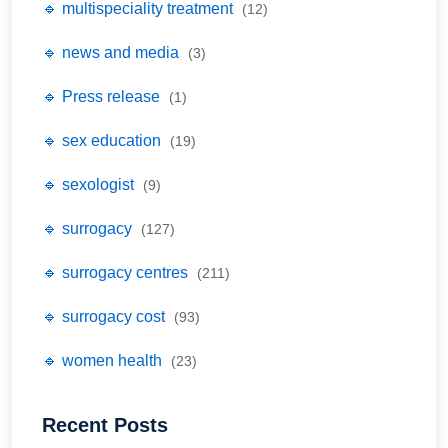
🔹 multispeciality treatment
(12)
🔹 news and media
(3)
🔹 Press release
(1)
🔹 sex education
(19)
🔹 sexologist
(9)
🔹 surrogacy
(127)
🔹 surrogacy centres
(211)
🔹 surrogacy cost
(93)
🔹 women health
(23)
Recent Posts