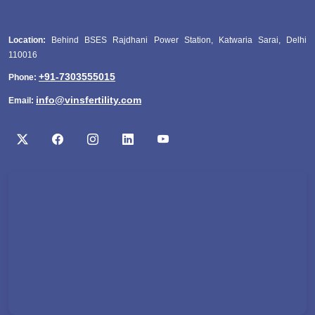
Location:
Behind BSES Rajdhani Power Station, Katwaria Sarai, Delhi
110016
+91-7303555015
Phone:
info@vinsfertility.com
Email: