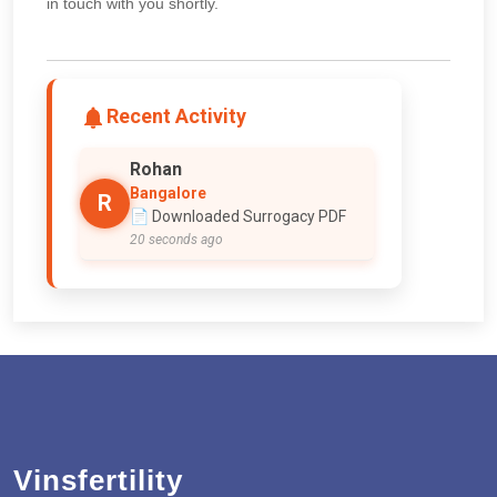
in touch with you shortly.
Recent Activity
Rohan
Bangalore
R
📄 Downloaded Surrogacy PDF
20 seconds ago
Vinsfertility