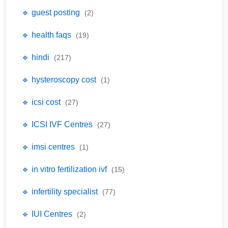
🔹 guest posting
(2)
🔹 health faqs
(19)
🔹 hindi
(217)
🔹 hysteroscopy cost
(1)
🔹 icsi cost
(27)
🔹 ICSI IVF Centres
(27)
🔹 imsi centres
(1)
🔹 in vitro fertilization ivf
(15)
🔹 infertility specialist
(77)
🔹 IUI Centres
(2)