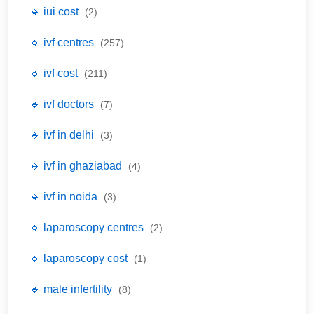
🔹 iui cost
(2)
🔹 ivf centres
(257)
🔹 ivf cost
(211)
🔹 ivf doctors
(7)
🔹 ivf in delhi
(3)
🔹 ivf in ghaziabad
(4)
🔹 ivf in noida
(3)
🔹 laparoscopy centres
(2)
🔹 laparoscopy cost
(1)
🔹 male infertility
(8)