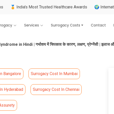
ia's Most Trusted Healthcare Awards
🌍 Internationally Trai
rrogacy
Services
Surrogacy Costs
Contact
rome in Hindi | गर्भाशय में चिपकाव के कारण, लक्षण, प्रेग्नेंसी | इल
In Bangalore
Surrogacy Cost In Mumbai
 In Hyderabad
Surrogacy Cost In Chennai
Assurety