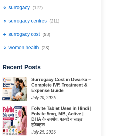
🔹 surrogacy
(127)
🔹 surrogacy centres
(211)
🔹 surrogacy cost
(93)
🔹 women health
(23)
Recent Posts
Surrogacy Cost in Dwarka –
Complete IVF, Treatment &
Expense Guide
July 20, 2026
Folvite Tablet Uses in Hindi |
Folvite 5mg, MB, Active |
DHA के उपयोग, फायदे व साइड
इफेक्ट्स
July 25, 2026