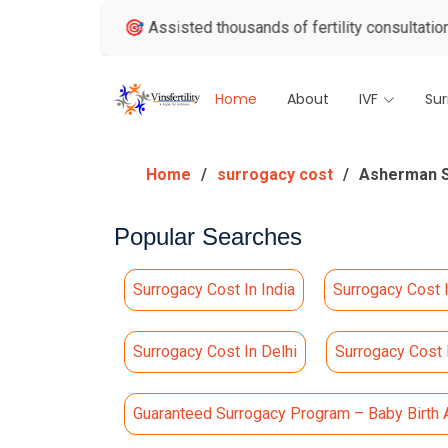
ws
🎯 Assisted thousands of fertility consultations
🏅 Ind
Home
About
IVF
Su
Home
surrogacy cost
Asherman Synd
Popular Searches
Surrogacy Cost In India
Surrogacy Cost 
Surrogacy Cost In Delhi
Surrogacy Cost
Guaranteed Surrogacy Program – Baby Birth 