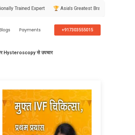
ned Expert
🏆 Asia's Greatest Brand & Leader Awards
🏅 P
Blogs
Payments
+917303555015
ाज और Hysteroscopy से उपचार