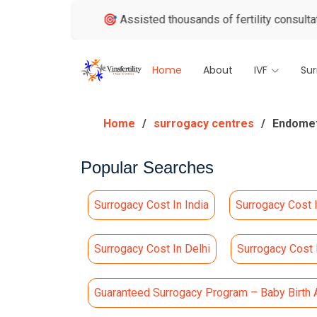
views
🎯 Assisted thousands of fertility consultations
🏅
Home
About
IVF
Su
Home
surrogacy centres
Endometr
Popular Searches
Surrogacy Cost In India
Surrogacy Cost 
Surrogacy Cost In Delhi
Surrogacy Cost
Guaranteed Surrogacy Program – Baby Birth 