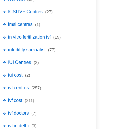
🔹 ICSI IVF Centres
(27)
🔹 imsi centres
(1)
🔹 in vitro fertilization ivf
(15)
🔹 infertility specialist
(77)
🔹 IUI Centres
(2)
🔹 iui cost
(2)
🔹 ivf centres
(257)
🔹 ivf cost
(211)
🔹 ivf doctors
(7)
🔹 ivf in delhi
(3)