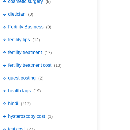
🔹 cosmetic surgery
(5)
🔹 dietician
(3)
🔹 Fertility Business
(0)
🔹 fertility tips
(12)
🔹 fertility treatment
(17)
🔹 fertility treatment cost
(13)
🔹 guest posting
(2)
🔹 health faqs
(19)
🔹 hindi
(217)
🔹 hysteroscopy cost
(1)
🔹 icsi cost
(27)