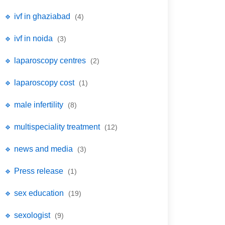
🔹 ivf in ghaziabad
(4)
🔹 ivf in noida
(3)
🔹 laparoscopy centres
(2)
🔹 laparoscopy cost
(1)
🔹 male infertility
(8)
🔹 multispeciality treatment
(12)
🔹 news and media
(3)
🔹 Press release
(1)
🔹 sex education
(19)
🔹 sexologist
(9)