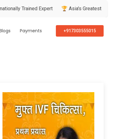
rained Expert
🏆 Asia's Greatest Brand & Leader Awards
Blogs
Payments
+917303555015