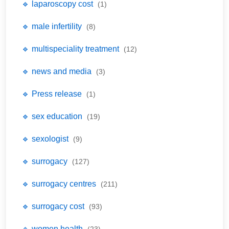
🔹 laparoscopy cost
(1)
🔹 male infertility
(8)
🔹 multispeciality treatment
(12)
🔹 news and media
(3)
🔹 Press release
(1)
🔹 sex education
(19)
🔹 sexologist
(9)
🔹 surrogacy
(127)
🔹 surrogacy centres
(211)
🔹 surrogacy cost
(93)
🔹 women health
(23)