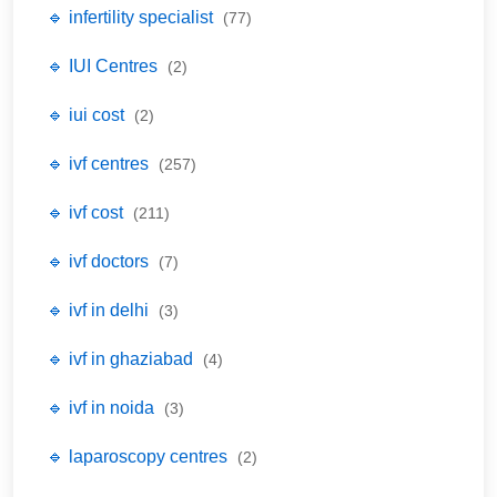
🔹 infertility specialist
(77)
🔹 IUI Centres
(2)
🔹 iui cost
(2)
🔹 ivf centres
(257)
🔹 ivf cost
(211)
🔹 ivf doctors
(7)
🔹 ivf in delhi
(3)
🔹 ivf in ghaziabad
(4)
🔹 ivf in noida
(3)
🔹 laparoscopy centres
(2)