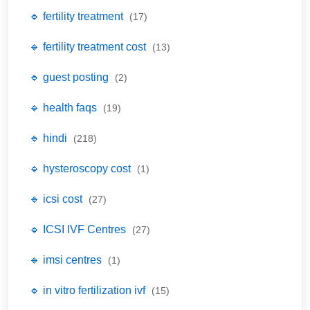
🔹 fertility treatment
(17)
🔹 fertility treatment cost
(13)
🔹 guest posting
(2)
🔹 health faqs
(19)
🔹 hindi
(218)
🔹 hysteroscopy cost
(1)
🔹 icsi cost
(27)
🔹 ICSI IVF Centres
(27)
🔹 imsi centres
(1)
🔹 in vitro fertilization ivf
(15)