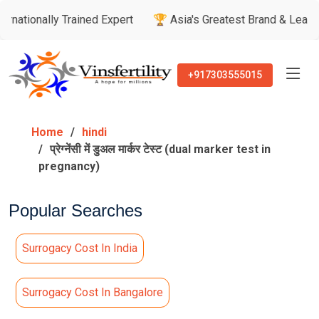
lly Trained Expert
🏆 Asia's Greatest Brand & Leader Awards
+917303555015
Home
hindi
​प्रेग्नेंसी में डुअल मार्कर टेस्ट (dual marker test in
pregnancy)
Popular Searches
Surrogacy Cost In India
Surrogacy Cost In Bangalore