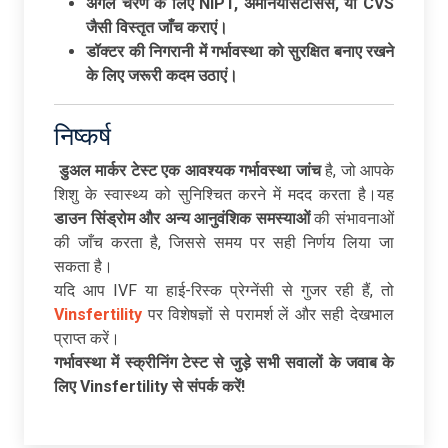
अगले
चरण
के
लिए NIPT,
अमनियोसेंटेसिस,
या CVS
जैसी
विस्तृत
जाँच
कराएं।
डॉक्टर
की
निगरानी
में
गर्भावस्था
को
सुरक्षित
बनाए
रखने
के
लिए
जरूरी
कदम
उठाएं।
निष्कर्ष
डुअल
मार्कर
टेस्ट
एक
आवश्यक
गर्भावस्था
जांच
है, जो आपके
शिशु के स्वास्थ्य को सुनिश्चित करने में मदद करता है।यह
डाउन
सिंड्रोम
और
अन्य
आनुवंशिक
समस्याओं
की संभावनाओं
की जाँच करता है, जिससे समय पर सही निर्णय लिया जा
सकता है।
यदि आप IVF या हाई-रिस्क प्रेग्नेंसी से गुजर रही हैं, तो
Vinsfertility
पर विशेषज्ञों से परामर्श लें और सही देखभाल
प्राप्त करें।
गर्भावस्था
में
स्क्रीनिंग
टेस्ट
से
जुड़े
सभी
सवालों
के
जवाब
के
लिए
Vinsfertility
से
संपर्क
करें
!