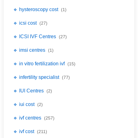
🔹 hysteroscopy cost
(1)
🔹 icsi cost
(27)
🔹 ICSI IVF Centres
(27)
🔹 imsi centres
(1)
🔹 in vitro fertilization ivf
(15)
🔹 infertility specialist
(77)
🔹 IUI Centres
(2)
🔹 iui cost
(2)
🔹 ivf centres
(257)
🔹 ivf cost
(211)