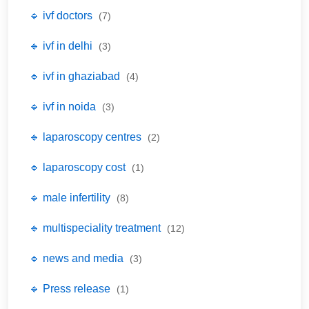
🔹 ivf doctors
(7)
🔹 ivf in delhi
(3)
🔹 ivf in ghaziabad
(4)
🔹 ivf in noida
(3)
🔹 laparoscopy centres
(2)
🔹 laparoscopy cost
(1)
🔹 male infertility
(8)
🔹 multispeciality treatment
(12)
🔹 news and media
(3)
🔹 Press release
(1)