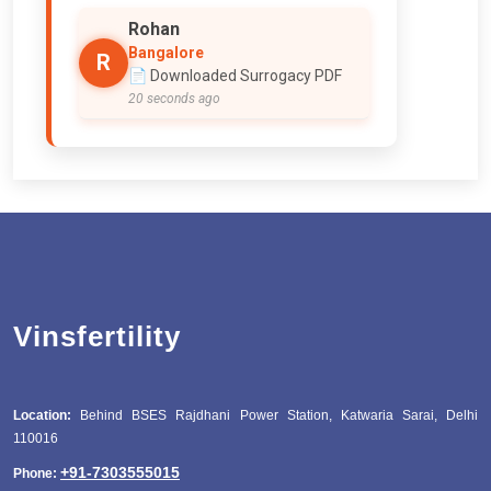
Rohan
Bangalore
R
📄 Downloaded Surrogacy PDF
20 seconds ago
Vinsfertility
Location:
Behind BSES Rajdhani Power Station, Katwaria Sarai, Delhi
110016
+91-7303555015
Phone: