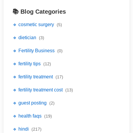
📚 Blog Categories
🔹 cosmetic surgery
(5)
🔹 dietician
(3)
🔹 Fertility Business
(0)
🔹 fertility tips
(12)
🔹 fertility treatment
(17)
🔹 fertility treatment cost
(13)
🔹 guest posting
(2)
🔹 health faqs
(19)
🔹 hindi
(217)