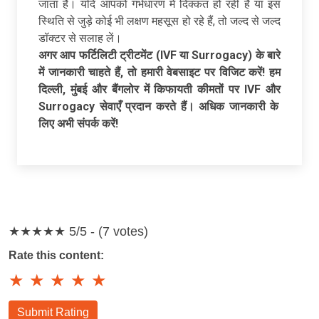
जाता है। यदि आपको गर्भधारण में दिक्कत हो रही है या इस
स्थिति से जुड़े कोई भी लक्षण महसूस हो रहे हैं, तो जल्द से जल्द
डॉक्टर से सलाह लें।
अगर
आप
फर्टिलिटी
ट्रीटमेंट
(IVF
या
Surrogacy)
के
बारे
में
जानकारी
चाहते
हैं
,
तो
हमारी
वेबसाइट
पर
विजिट
करें
!
हम
दिल्ली
,
मुंबई
और
बैंगलोर
में
किफायती
कीमतों
पर
IVF
और
Surrogacy
सेवाएँ
प्रदान
करते
हैं।
अधिक
जानकारी
के
लिए
अभी
संपर्क
करें
!
★★★★★
5/5 - (7 votes)
Rate this content:
★
★
★
★
★
Submit Rating