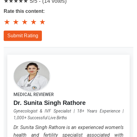
★★★★★
5/5 - (14 votes)
Rate this content:
★
★
★
★
★
Submit Rating
MEDICAL REVIEWER
Dr. Sunita Singh Rathore
Gynecologist & IVF Specialist
|
18+ Years Experience
|
1,000+ Successful Live Births
Dr. Sunita Singh Rathore is an experienced women’s
health and fertility specialist associated with