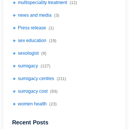
🔹 multispeciality treatment
(12)
🔹 news and media
(3)
🔹 Press release
(1)
🔹 sex education
(19)
🔹 sexologist
(9)
🔹 surrogacy
(127)
🔹 surrogacy centres
(211)
🔹 surrogacy cost
(93)
🔹 women health
(23)
Recent Posts