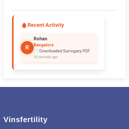
Recent Activity
Rohan
Bangalore
R
📄 Downloaded Surrogacy PDF
20 seconds ago
Vinsfertility