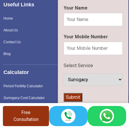
Useful Links
Your Name
Home
About Us
Your Mobile Number
Contact Us
Blog
Select Service
Calculator
Period Fertility Calculator
👨‍⚕️
Submit
Surrogacy Cost Calculator
IVF Cost Calculator
Free
Consultation