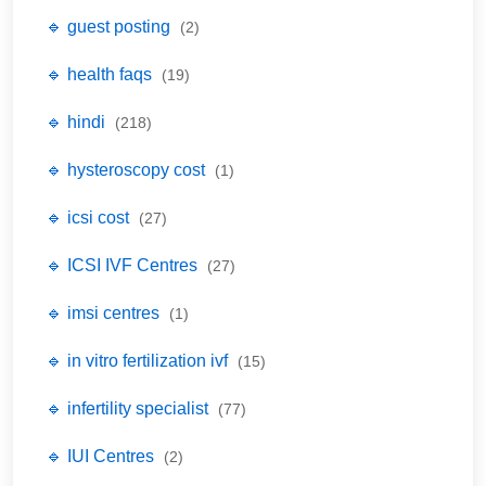
🔹 guest posting
(2)
🔹 health faqs
(19)
🔹 hindi
(218)
🔹 hysteroscopy cost
(1)
🔹 icsi cost
(27)
🔹 ICSI IVF Centres
(27)
🔹 imsi centres
(1)
🔹 in vitro fertilization ivf
(15)
🔹 infertility specialist
(77)
🔹 IUI Centres
(2)