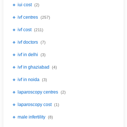
🔹 iui cost
(2)
🔹 ivf centres
(257)
🔹 ivf cost
(211)
🔹 ivf doctors
(7)
🔹 ivf in delhi
(3)
🔹 ivf in ghaziabad
(4)
🔹 ivf in noida
(3)
🔹 laparoscopy centres
(2)
🔹 laparoscopy cost
(1)
🔹 male infertility
(8)