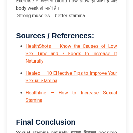
Exercise न करने से blood flow slow हो जाता है और
body weak हो जाती है।
Strong muscles = better stamina.
Sources / References:
HealthShots — Know the Causes of Low
Sex Time and 7 Foods to Increase It
Naturally
Healeo — 10 Effective Tips to Improve Your
Sexual Stamina
Healthline — How to Increase Sexual
Stamina
Final Conclusion
Sexual stamina naturally बढ़ाना बिल्कुल possible