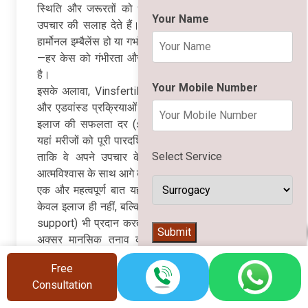
स्थिति और जरूरतों को ध्यान में रखते हुए सही जांच और
Your Name
उपचार की सलाह देते हैं। चाहे समस्या बांझपन से जुड़ी हो,
हार्मोनल इम्बैलेंस हो या गर्भाशय से संबंधित कोई जटिल स्थिति
—हर केस को गंभीरता और विशेषज्ञता के साथ संभाला जाता
है।
Your Mobile Number
इसके अलावा, Vinsfertility में नवीनतम मेडिकल तकनीकों
और एडवांस्ड प्रक्रियाओं का उपयोग किया जाता है, जिससे
इलाज की सफलता दर (success rate) बेहतर होती है।
यहां मरीजों को पूरी पारदर्शिता के साथ जानकारी दी जाती है,
Select Service
ताकि वे अपने उपचार के हर चरण को समझ सकें और
आत्मविश्वास के साथ आगे बढ़ सकें।
एक और महत्वपूर्ण बात यह है कि Vinsfertility मरीजों को
केवल इलाज ही नहीं, बल्कि भावनात्मक समर्थन (emotional
support) भी प्रदान करता है। फर्टिलिटी से जुड़ी समस्याएं
👨‍⚕️
Submit
अक्सर मानसिक तनाव का कारण बनती हैं, इसलिए यहां
काउंसलिंग और सपोर्ट सिस्टम पर भी विशेष ध्यान दिया जाता
Free
है।
Consultation
अगर आप सही निदान, सुरक्षित उपचार और बेहतर परिणाम की
तलाश में हैं, तो Vinsfertility आपके लिए एक भरोसेमंद