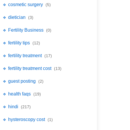
🔹 cosmetic surgery
(5)
🔹 dietician
(3)
🔹 Fertility Business
(0)
🔹 fertility tips
(12)
🔹 fertility treatment
(17)
🔹 fertility treatment cost
(13)
🔹 guest posting
(2)
🔹 health faqs
(19)
🔹 hindi
(217)
🔹 hysteroscopy cost
(1)