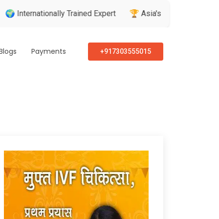
nationally Trained Expert
🏆 Asia's Greatest Brand & Leader 
Blogs
Payments
+917303555015