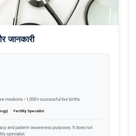
और जानकारी
ve medicine • 1,000+ successful live births
logy)
Fertility Specialist
racy and patient-awareness purposes. It does not
ity specialist.