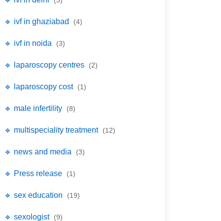
(3)
🔹 ivf in ghaziabad
(4)
🔹 ivf in noida
(3)
🔹 laparoscopy centres
(2)
🔹 laparoscopy cost
(1)
🔹 male infertility
(8)
🔹 multispeciality treatment
(12)
🔹 news and media
(3)
🔹 Press release
(1)
🔹 sex education
(19)
🔹 sexologist
(9)