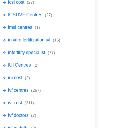
🔹 icsi cost
(27)
🔹 ICSI IVF Centres
(27)
🔹 imsi centres
(1)
🔹 in vitro fertilization ivf
(15)
🔹 infertility specialist
(77)
🔹 IUI Centres
(2)
🔹 iui cost
(2)
🔹 ivf centres
(257)
🔹 ivf cost
(211)
🔹 ivf doctors
(7)
🔹 ivf in delhi