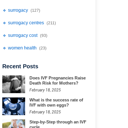
🔹 surrogacy
(127)
🔹 surrogacy centres
(211)
🔹 surrogacy cost
(93)
🔹 women health
(23)
Recent Posts
Does IVF Pregnancies Raise
Death Risk for Mothers?
February 18, 2025
What is the success rate of
IVF with own eggs?
February 18, 2025
Step-by-Step through an IVF
cycle