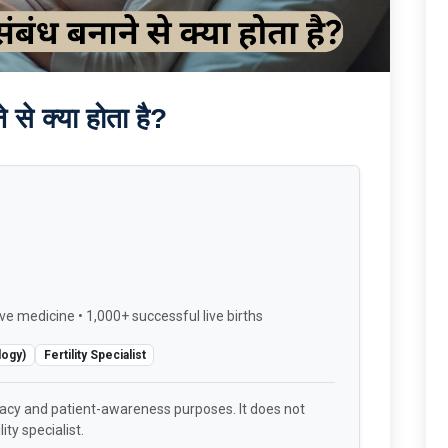
े से क्या होता है?
ve medicine • 1,000+ successful live births
logy)
Fertility Specialist
racy and patient-awareness purposes. It does not
ity specialist.