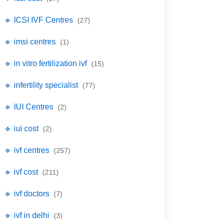
🔹 ICSI IVF Centres
(27)
🔹 imsi centres
(1)
🔹 in vitro fertilization ivf
(15)
🔹 infertility specialist
(77)
🔹 IUI Centres
(2)
🔹 iui cost
(2)
🔹 ivf centres
(257)
🔹 ivf cost
(211)
🔹 ivf doctors
(7)
🔹 ivf in delhi
(3)