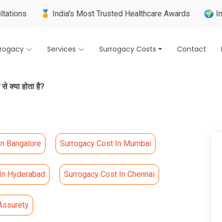
🏅 India's Most Trusted Healthcare Awards
🌍 Internatio
rrogacy
Services
Surrogacy Costs
Contact
 से क्या होता है?
In Bangalore
Surrogacy Cost In Mumbai
 In Hyderabad
Surrogacy Cost In Chennai
Assurety