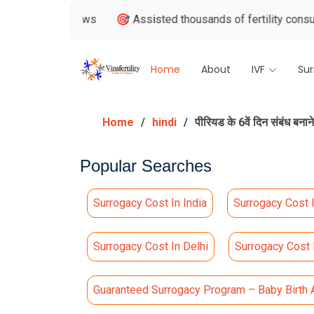
le Reviews
🎯 Assisted thousands of fertility consultations
Home
About
IVF
Su
Home
hindi
पीरियड के 6वें दिन संबंध बनाने
Popular Searches
Surrogacy Cost In India
Surrogacy Cost 
Surrogacy Cost In Delhi
Surrogacy Cost
Guaranteed Surrogacy Program – Baby Birth 