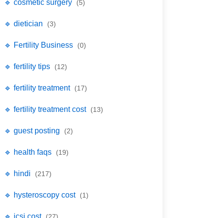
🔹 cosmetic surgery
(5)
🔹 dietician
(3)
🔹 Fertility Business
(0)
🔹 fertility tips
(12)
🔹 fertility treatment
(17)
🔹 fertility treatment cost
(13)
🔹 guest posting
(2)
🔹 health faqs
(19)
🔹 hindi
(217)
🔹 hysteroscopy cost
(1)
🔹 icsi cost
(27)