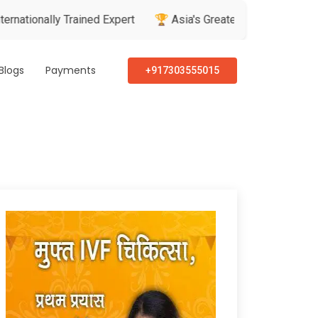
nally Trained Expert
🏆 Asia's Greatest Brand & Leader Awar
Blogs
Payments
+917303555015