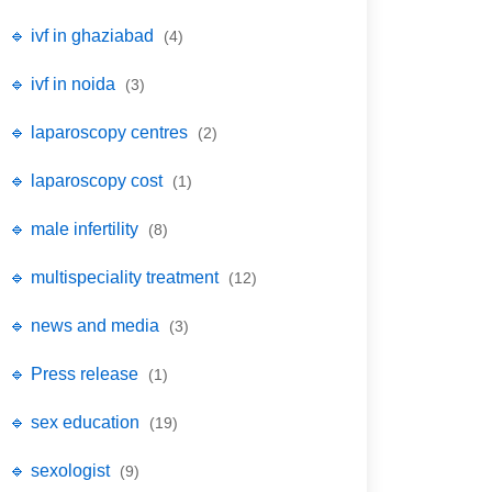
🔹 ivf in ghaziabad
(4)
🔹 ivf in noida
(3)
🔹 laparoscopy centres
(2)
🔹 laparoscopy cost
(1)
🔹 male infertility
(8)
🔹 multispeciality treatment
(12)
🔹 news and media
(3)
🔹 Press release
(1)
🔹 sex education
(19)
🔹 sexologist
(9)