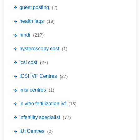
🔹 guest posting
(2)
🔹 health faqs
(19)
🔹 hindi
(217)
🔹 hysteroscopy cost
(1)
🔹 icsi cost
(27)
🔹 ICSI IVF Centres
(27)
🔹 imsi centres
(1)
🔹 in vitro fertilization ivf
(15)
🔹 infertility specialist
(77)
🔹 IUI Centres
(2)