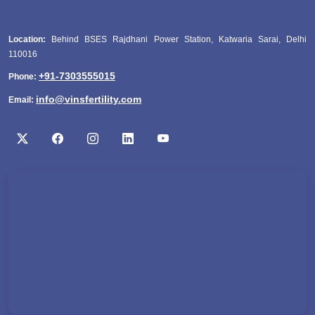
Location:
Behind BSES Rajdhani Power Station, Katwaria Sarai, Delhi
110016
+91-7303555015
Phone:
info@vinsfertility.com
Email: