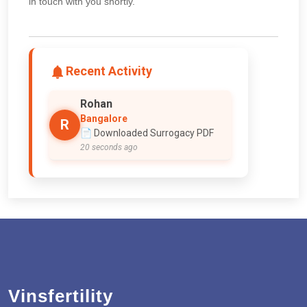
in touch with you shortly.
Recent Activity
Rohan
Bangalore
R
📄 Downloaded Surrogacy PDF
20 seconds ago
Vinsfertility