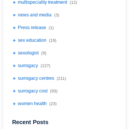
🔹 multispeciality treatment
(12)
🔹 news and media
(3)
🔹 Press release
(1)
🔹 sex education
(19)
🔹 sexologist
(9)
🔹 surrogacy
(127)
🔹 surrogacy centres
(211)
🔹 surrogacy cost
(93)
🔹 women health
(23)
Recent Posts