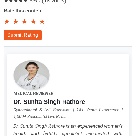
★★★★★
5/5 - (18 votes)
Rate this content:
★
★
★
★
★
Submit Rating
MEDICAL REVIEWER
Dr. Sunita Singh Rathore
Gynecologist & IVF Specialist
|
18+ Years Experience
|
1,000+ Successful Live Births
Dr. Sunita Singh Rathore is an experienced women’s
health and fertility specialist associated with