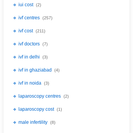
🔹 iui cost
(2)
🔹 ivf centres
(257)
🔹 ivf cost
(211)
🔹 ivf doctors
(7)
🔹 ivf in delhi
(3)
🔹 ivf in ghaziabad
(4)
🔹 ivf in noida
(3)
🔹 laparoscopy centres
(2)
🔹 laparoscopy cost
(1)
🔹 male infertility
(8)