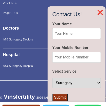
Post URLs
❌
Contact Us!
Page URLs
Your Name
Doctors
Ivf & Surrogacy Doctors
Your Mobile Number
Hospital
Ivf & Surrogacy Hospital
Select Service
Vinsfertility
👨‍⚕️
Submit
©
2026 | All Rights Reserved |
Terms of Service
|
Privac
Policy