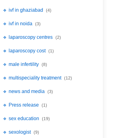
🔹 ivf in ghaziabad
(4)
🔹 ivf in noida
(3)
🔹 laparoscopy centres
(2)
🔹 laparoscopy cost
(1)
🔹 male infertility
(8)
🔹 multispeciality treatment
(12)
🔹 news and media
(3)
🔹 Press release
(1)
🔹 sex education
(19)
🔹 sexologist
(9)