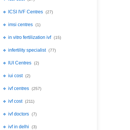
🔹 ICSI IVF Centres
(27)
🔹 imsi centres
(1)
🔹 in vitro fertilization ivf
(15)
🔹 infertility specialist
(77)
🔹 IUI Centres
(2)
🔹 iui cost
(2)
🔹 ivf centres
(257)
🔹 ivf cost
(211)
🔹 ivf doctors
(7)
🔹 ivf in delhi
(3)