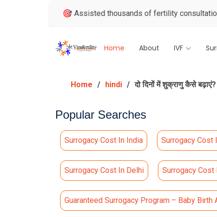
ews
🎯 Assisted thousands of fertility consultations
🏅 I
Home
About
IVF
Su
Home
hindi
दो दिनों में शुक्राणु कैसे बढ़ाए
Popular Searches
Surrogacy Cost In India
Surrogacy Cost 
Surrogacy Cost In Delhi
Surrogacy Cost
Guaranteed Surrogacy Program – Baby Birth 