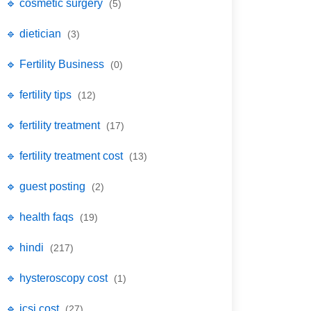
🔹 cosmetic surgery
(5)
🔹 dietician
(3)
🔹 Fertility Business
(0)
🔹 fertility tips
(12)
🔹 fertility treatment
(17)
🔹 fertility treatment cost
(13)
🔹 guest posting
(2)
🔹 health faqs
(19)
🔹 hindi
(217)
🔹 hysteroscopy cost
(1)
🔹 icsi cost
(27)