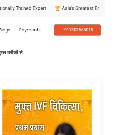
ained Expert
🏆 Asia's Greatest Brand & Leader Awards
🏅
Blogs
Payments
+917303555015
ेचुरल तरीकों से