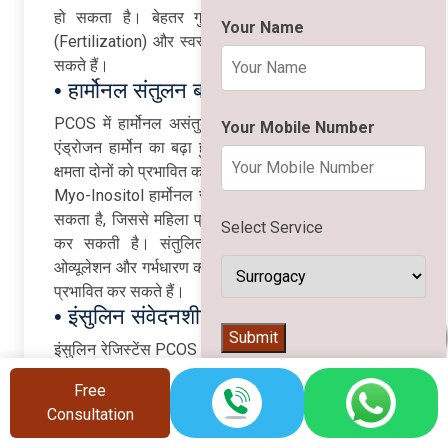
हो सकता है। बेहतर गुणवत्ता वाले अंडे सफल निषेचन
Your Name
(Fertilization) और स्वस्थ गर्भावस्था की संभावना को बढ़ा
सकते हैं।
• हार्मोनल संतुलन बनाए रखना
PCOS में हार्मोनल असंतुलन एक प्रमुख समस्या होती है।
Your Mobile Number
एंड्रोजन हार्मोन का बढ़ा हुआ स्तर ओव्यूलेशन और प्रजनन
क्षमता दोनों को प्रभावित कर सकता है।
Myo-Inositol हार्मोनल संतुलन बनाए रखने में सहायता कर
सकता है, जिससे महिला प्रजनन प्रणाली बेहतर ढंग से कार्य
Select Service
कर सकती है। संतुलित हार्मोन स्तर अंडों के विकास,
ओव्यूलेशन और गर्भधारण की प्रक्रिया को सकारात्मक रूप से
प्रभावित कर सकते हैं।
• इंसुलिन संवेदनशीलता को बेहतर बनाना
👨‍⚕️
Submit
इंसुलिन रेजिस्टेंस PCOS की एक सामान्य विशेषता है और यह
प्रजनन स्वास्थ्य पर भी नकारात्मक प्रभाव डाल सकती है।
Free
जब इंसुलिन का स्तर बढ़ जाता है, तो अंडाशय अधिक एंड्रोजन
Consultation
हार्मोन बनाने लगते हैं, जिससे ओव्यूलेशन प्रभावित हो सकता
है।