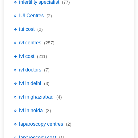
🔹 infertility specialist
(77)
🔹 IUI Centres
(2)
🔹 iui cost
(2)
🔹 ivf centres
(257)
🔹 ivf cost
(211)
🔹 ivf doctors
(7)
🔹 ivf in delhi
(3)
🔹 ivf in ghaziabad
(4)
🔹 ivf in noida
(3)
🔹 laparoscopy centres
(2)
🔹 laparoscopy cost
(1)