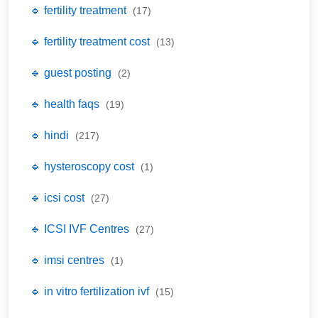
🔹 fertility treatment
(17)
🔹 fertility treatment cost
(13)
🔹 guest posting
(2)
🔹 health faqs
(19)
🔹 hindi
(217)
🔹 hysteroscopy cost
(1)
🔹 icsi cost
(27)
🔹 ICSI IVF Centres
(27)
🔹 imsi centres
(1)
🔹 in vitro fertilization ivf
(15)