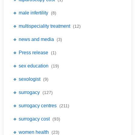
🔹 male infertility
(8)
🔹 multispeciality treatment
(12)
🔹 news and media
(3)
🔹 Press release
(1)
🔹 sex education
(19)
🔹 sexologist
(9)
🔹 surrogacy
(127)
🔹 surrogacy centres
(211)
🔹 surrogacy cost
(93)
🔹 women health
(23)